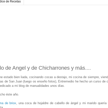
dice de Recetas
o de Angel y de Chicharrones y más....
e estado bien liada, cocinando cocas a destajo, mi cocina de siempre, viend
as de San Juan (luego os enseño fotos), Entremedio he hecho un curso de 
dedicado a mi blog de manualidades unos días.
cho éste año.
ma de briox
, una coca de hojaldre de cabello de ángel y mi marido quería 
ta.