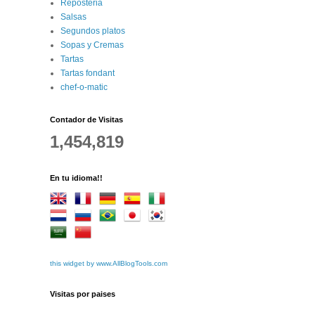
Reposteria
Salsas
Segundos platos
Sopas y Cremas
Tartas
Tartas fondant
chef-o-matic
Contador de Visitas
1,454,819
En tu idioma!!
this widget by www.AllBlogTools.com
Visitas por paises