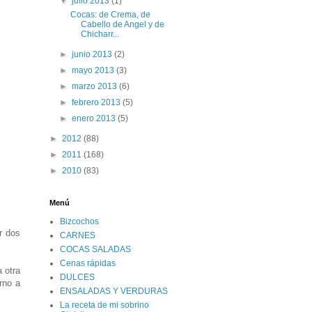
▼
julio 2013
(1)
Cocas: de Crema, de
Cabello de Angel y de
Chicharr...
►
junio 2013
(2)
►
mayo 2013
(3)
►
marzo 2013
(6)
►
febrero 2013
(5)
►
enero 2013
(5)
►
2012
(88)
►
2011
(168)
►
2010
(83)
Menú
Bizcochos
r dos
CARNES
COCAS SALADAS
Cenas rápidas
 otra
DULCES
rno a
ENSALADAS Y VERDURAS
La receta de mi sobrino