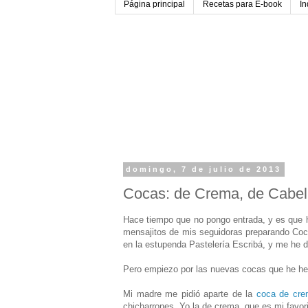
Página principal
Recetas para E-book
Ín
domingo, 7 de julio de 2013
Cocas: de Crema, de Cabell
Hace tiempo que no pongo entrada, y es que h
mensajitos de mis seguidoras preparando Coc
en la estupenda Pastelería Escribá, y me he 
Pero empiezo por las nuevas cocas que he he
Mi madre me pidió aparte de la
coca de cre
chicharrones, Yo la de crema, que es mi favori